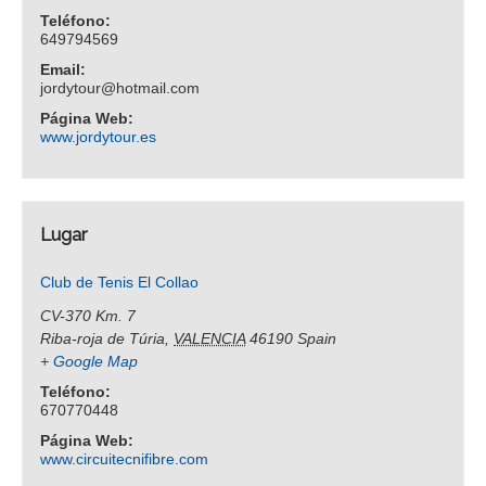
Teléfono:
649794569
Email:
jordytour@hotmail.com
Página Web:
www.jordytour.es
Lugar
Club de Tenis El Collao
CV-370 Km. 7
Riba-roja de Túria
,
VALENCIA
46190
Spain
+ Google Map
Teléfono:
670770448
Página Web:
www.circuitecnifibre.com