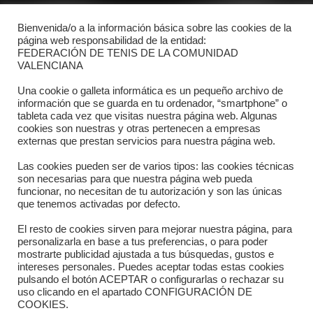
POLÍTICA DE PRIVACIDAD
Bienvenida/o a la información básica sobre las cookies de la
página web responsabilidad de la entidad:
PROTECCIÓN DE DATOS
FEDERACIÓN DE TENIS DE LA COMUNIDAD
POLÍTICA DE COOKIES
VALENCIANA
Una cookie o galleta informática es un pequeño archivo de
información que se guarda en tu ordenador, “smartphone” o
Contacto
tableta cada vez que visitas nuestra página web. Algunas
cookies son nuestras y otras pertenecen a empresas
Dónde estamos
externas que prestan servicios para nuestra página web.
Directorio departamentos
Las cookies pueden ser de varios tipos: las cookies técnicas
son necesarias para que nuestra página web pueda
Horario
funcionar, no necesitan de tu autorización y son las únicas
que tenemos activadas por defecto.
Formulario de contacto
El resto de cookies sirven para mejorar nuestra página, para
personalizarla en base a tus preferencias, o para poder
mostrarte publicidad ajustada a tus búsquedas, gustos e
intereses personales. Puedes aceptar todas estas cookies
pulsando el botón ACEPTAR o configurarlas o rechazar su
uso clicando en el apartado CONFIGURACIÓN DE
COOKIES.