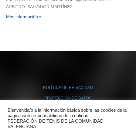
ÁRBITRO: SALVADOR MARTÍNEZ
Más información »
POLÍTICA DE PRIVACIDAD
PROTECCIÓN DE DATOS
POLÍTICA DE COOKIES
Bienvenida/o a la información básica sobre las cookies de la
página web responsabilidad de la entidad:
FEDERACIÓN DE TENIS DE LA COMUNIDAD
Contacto
VALENCIANA