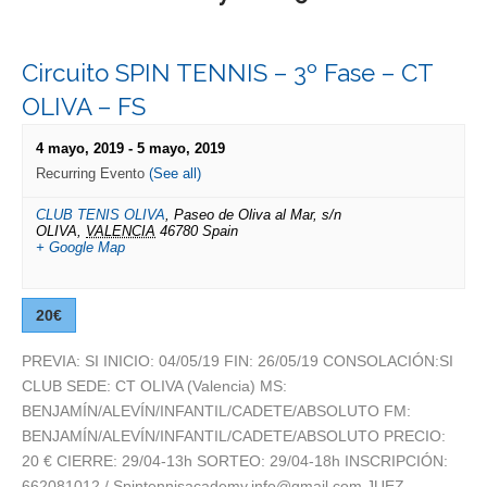
Circuito SPIN TENNIS – 3º Fase – CT
OLIVA – FS
4 mayo, 2019
-
5 mayo, 2019
Recurring Evento
(See all)
CLUB TENIS OLIVA
,
Paseo de Oliva al Mar, s/n
OLIVA
,
VALENCIA
46780
Spain
+ Google Map
20€
PREVIA: SI INICIO: 04/05/19 FIN: 26/05/19 CONSOLACIÓN:SI
CLUB SEDE: CT OLIVA (Valencia) MS:
BENJAMÍN/ALEVÍN/INFANTIL/CADETE/ABSOLUTO FM:
BENJAMÍN/ALEVÍN/INFANTIL/CADETE/ABSOLUTO PRECIO:
20 € CIERRE: 29/04-13h SORTEO: 29/04-18h INSCRIPCIÓN:
662081012 / Spintennisacademy.info@gmail.com JUEZ