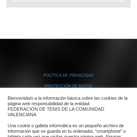
POLÍTICA DE PRIVACIDAD
PROTECCIÓN DE DATOS
POLÍTICA DE COOKIES
Bienvenida/o a la información básica sobre las cookies de la
página web responsabilidad de la entidad:
FEDERACIÓN DE TENIS DE LA COMUNIDAD
Contacto
VALENCIANA
Una cookie o galleta informática es un pequeño archivo de
Dónde estamos
información que se guarda en tu ordenador, “smartphone” o
tableta cada vez que visitas nuestra página web. Algunas