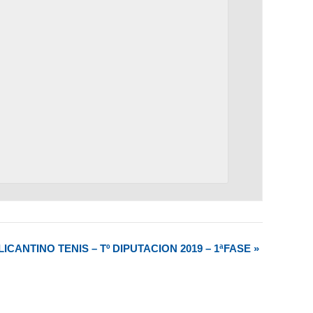
ALICANTINO TENIS – Tº DIPUTACION 2019 – 1ªFASE
»