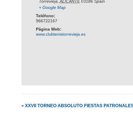
Torrevieja
,
ALICANTE
03186
Spain
+ Google Map
Teléfono:
966722167
Página Web:
www.clubtenistorrevieja.es
«
XXVII TORNEO ABSOLUTO FIESTAS PATRONALES