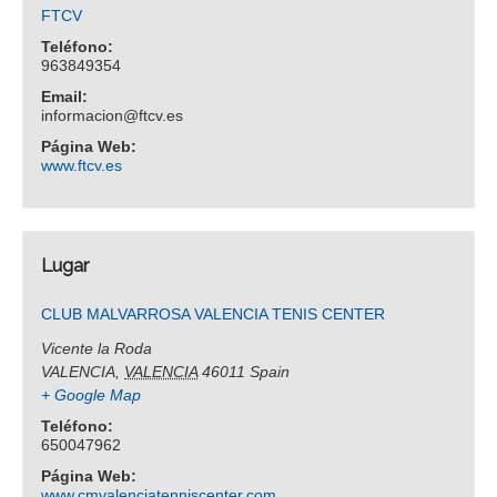
FTCV
Teléfono:
963849354
Email:
informacion@ftcv.es
Página Web:
www.ftcv.es
Lugar
CLUB MALVARROSA VALENCIA TENIS CENTER
Vicente la Roda
VALENCIA
,
VALENCIA
46011
Spain
+ Google Map
Teléfono:
650047962
Página Web:
www.cmvalenciatenniscenter.com