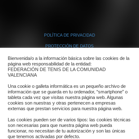
POLÍTICA DE PRIVACIDAD
PROTECCIÓN DE DATOS
POLÍTICA DE COOKIES
Bienvenida/o a la información básica sobre las cookies de la
página web responsabilidad de la entidad:
FEDERACIÓN DE TENIS DE LA COMUNIDAD
Contacto
VALENCIANA
Una cookie o galleta informática es un pequeño archivo de
Dónde estamos
información que se guarda en tu ordenador, “smartphone” o
tableta cada vez que visitas nuestra página web. Algunas
Directorio departamentos
cookies son nuestras y otras pertenecen a empresas
externas que prestan servicios para nuestra página web.
Horario
Las cookies pueden ser de varios tipos: las cookies técnicas
Formulario de contacto
son necesarias para que nuestra página web pueda
funcionar, no necesitan de tu autorización y son las únicas
que tenemos activadas por defecto.