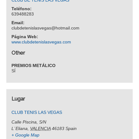
CLUB DE TENIS LAS VEGAS
Teléfono:
639488283
Email:
clubdetenislasvegas@hotmail.com
Página Web:
www.clubdetenislasvegas.com
Other
PREMIOS METÁLICO
SÍ
Lugar
CLUB TENIS LAS VEGAS
Calle Piscina, S/N
L´Eliana
,
VALENCIA
46183
Spain
+ Google Map