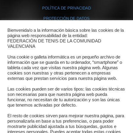
POLÍTICA DE PRIVACIDAD
PROTECCIÓN DE DATOS
POLÍTICA DE COOKIES
Bienvenida/o a la información básica sobre las cookies de la
página web responsabilidad de la entidad:
FEDERACIÓN DE TENIS DE LA COMUNIDAD
Contacto
VALENCIANA
Una cookie o galleta informática es un pequeño archivo de
Dónde estamos
información que se guarda en tu ordenador, “smartphone” o
tableta cada vez que visitas nuestra página web. Algunas
Directorio departamentos
cookies son nuestras y otras pertenecen a empresas
externas que prestan servicios para nuestra página web.
Horario
Las cookies pueden ser de varios tipos: las cookies técnicas
Formulario de contacto
son necesarias para que nuestra página web pueda
funcionar, no necesitan de tu autorización y son las únicas
que tenemos activadas por defecto.
El resto de cookies sirven para mejorar nuestra página, para
personalizarla en base a tus preferencias, o para poder
mostrarte publicidad ajustada a tus búsquedas, gustos e
intereses personales. Puedes aceptar todas estas cookies