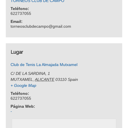
TORNEOS CLUB DE CAMPO
Teléfono:
622737055
Email:
torneosclubdecampo@gmail.com
Lugar
Club de Tenis La Almajada Mutxamel
C/ DE LA SARDINA, 1
MUTXAMEL
,
ALICANTE
03110
Spain
+ Google Map
Teléfono:
622737055
Página Web:
-