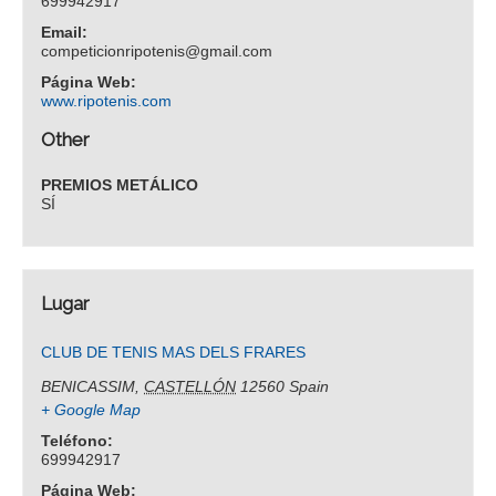
699942917
Email:
competicionripotenis@gmail.com
Página Web:
www.ripotenis.com
Other
PREMIOS METÁLICO
SÍ
Lugar
CLUB DE TENIS MAS DELS FRARES
BENICASSIM
,
CASTELLÓN
12560
Spain
+ Google Map
Teléfono:
699942917
Página Web: