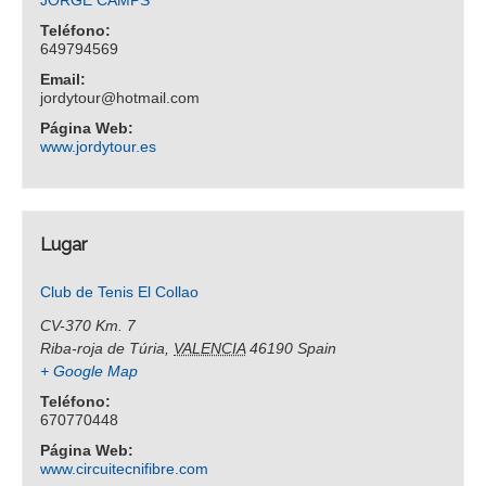
JORGE CAMPS
Teléfono:
649794569
Email:
jordytour@hotmail.com
Página Web:
www.jordytour.es
Lugar
Club de Tenis El Collao
CV-370 Km. 7
Riba-roja de Túria
,
VALENCIA
46190
Spain
+ Google Map
Teléfono:
670770448
Página Web:
www.circuitecnifibre.com