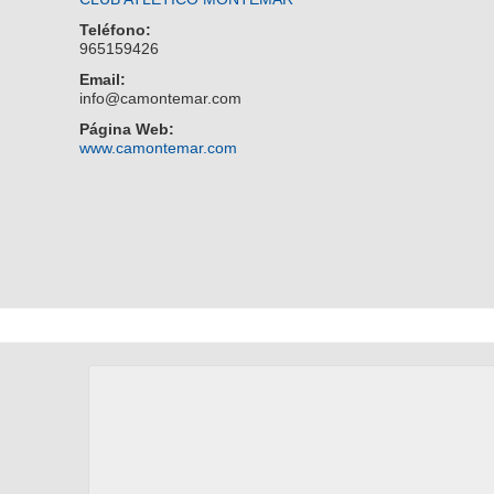
Teléfono:
965159426
Email:
info@camontemar.com
Página Web:
www.camontemar.com