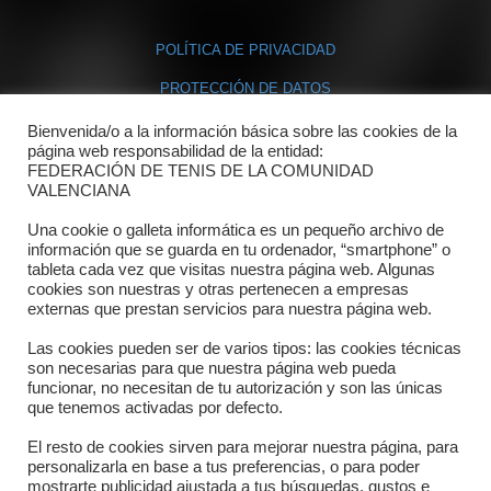
POLÍTICA DE PRIVACIDAD
PROTECCIÓN DE DATOS
POLÍTICA DE COOKIES
Bienvenida/o a la información básica sobre las cookies de la
página web responsabilidad de la entidad:
FEDERACIÓN DE TENIS DE LA COMUNIDAD
Contacto
VALENCIANA
Una cookie o galleta informática es un pequeño archivo de
Dónde estamos
información que se guarda en tu ordenador, “smartphone” o
tableta cada vez que visitas nuestra página web. Algunas
Directorio departamentos
cookies son nuestras y otras pertenecen a empresas
externas que prestan servicios para nuestra página web.
Horario
Las cookies pueden ser de varios tipos: las cookies técnicas
Formulario de contacto
son necesarias para que nuestra página web pueda
funcionar, no necesitan de tu autorización y son las únicas
que tenemos activadas por defecto.
El resto de cookies sirven para mejorar nuestra página, para
personalizarla en base a tus preferencias, o para poder
mostrarte publicidad ajustada a tus búsquedas, gustos e