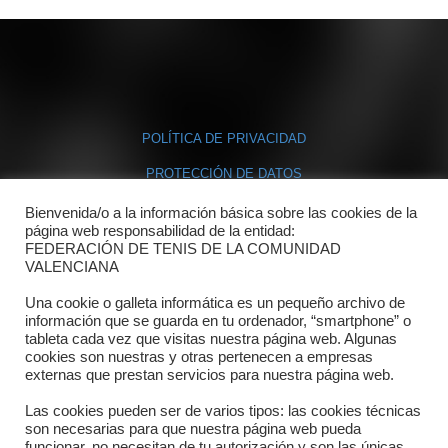
POLÍTICA DE PRIVACIDAD
PROTECCIÓN DE DATOS
POLÍTICA DE COOKIES
Bienvenida/o a la información básica sobre las cookies de la
página web responsabilidad de la entidad:
FEDERACIÓN DE TENIS DE LA COMUNIDAD
Contacto
VALENCIANA
Una cookie o galleta informática es un pequeño archivo de
Dónde estamos
información que se guarda en tu ordenador, “smartphone” o
tableta cada vez que visitas nuestra página web. Algunas
Directorio departamentos
cookies son nuestras y otras pertenecen a empresas
externas que prestan servicios para nuestra página web.
Horario
Las cookies pueden ser de varios tipos: las cookies técnicas
Formulario de contacto
son necesarias para que nuestra página web pueda
funcionar, no necesitan de tu autorización y son las únicas