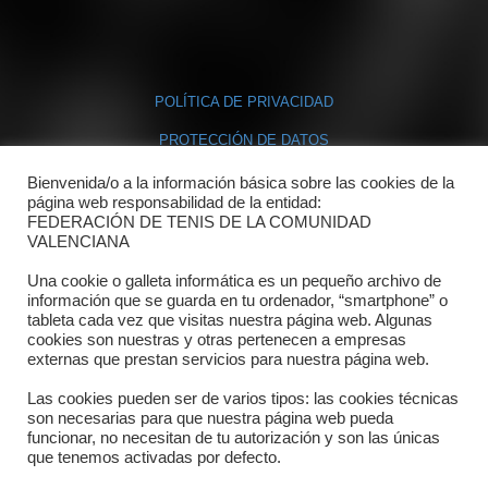
POLÍTICA DE PRIVACIDAD
PROTECCIÓN DE DATOS
POLÍTICA DE COOKIES
Bienvenida/o a la información básica sobre las cookies de la
página web responsabilidad de la entidad:
FEDERACIÓN DE TENIS DE LA COMUNIDAD
Contacto
VALENCIANA
Una cookie o galleta informática es un pequeño archivo de
Dónde estamos
información que se guarda en tu ordenador, “smartphone” o
tableta cada vez que visitas nuestra página web. Algunas
Directorio departamentos
cookies son nuestras y otras pertenecen a empresas
externas que prestan servicios para nuestra página web.
Horario
Las cookies pueden ser de varios tipos: las cookies técnicas
Formulario de contacto
son necesarias para que nuestra página web pueda
funcionar, no necesitan de tu autorización y son las únicas
que tenemos activadas por defecto.