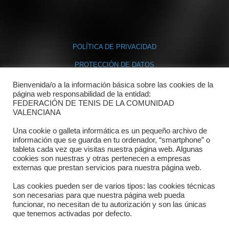
POLÍTICA DE PRIVACIDAD
PROTECCIÓN DE DATOS
POLÍTICA DE COOKIES
Bienvenida/o a la información básica sobre las cookies de la
página web responsabilidad de la entidad:
FEDERACIÓN DE TENIS DE LA COMUNIDAD
Contacto
VALENCIANA
Una cookie o galleta informática es un pequeño archivo de
Dónde estamos
información que se guarda en tu ordenador, “smartphone” o
tableta cada vez que visitas nuestra página web. Algunas
Directorio departamentos
cookies son nuestras y otras pertenecen a empresas
externas que prestan servicios para nuestra página web.
Horario
Las cookies pueden ser de varios tipos: las cookies técnicas
Formulario de contacto
son necesarias para que nuestra página web pueda
funcionar, no necesitan de tu autorización y son las únicas
que tenemos activadas por defecto.