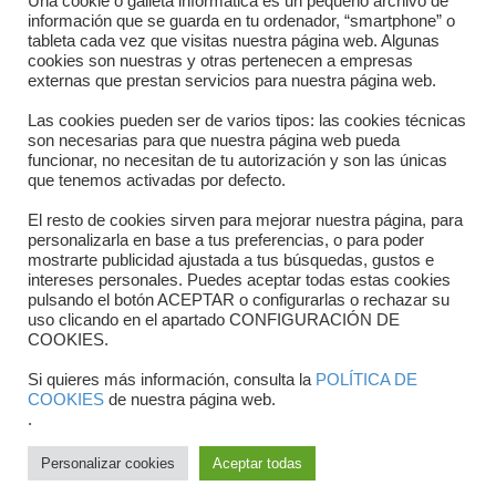
Una cookie o galleta informática es un pequeño archivo de
Dónde estamos
información que se guarda en tu ordenador, “smartphone” o
tableta cada vez que visitas nuestra página web. Algunas
Directorio departamentos
cookies son nuestras y otras pertenecen a empresas
externas que prestan servicios para nuestra página web.
Horario
Las cookies pueden ser de varios tipos: las cookies técnicas
Formulario de contacto
son necesarias para que nuestra página web pueda
funcionar, no necesitan de tu autorización y son las únicas
que tenemos activadas por defecto.
El resto de cookies sirven para mejorar nuestra página, para
personalizarla en base a tus preferencias, o para poder
mostrarte publicidad ajustada a tus búsquedas, gustos e
intereses personales. Puedes aceptar todas estas cookies
pulsando el botón ACEPTAR o configurarlas o rechazar su
uso clicando en el apartado CONFIGURACIÓN DE
COOKIES.
Copyright © 2025 FTCV
Si quieres más información, consulta la
POLÍTICA DE
COOKIES
de nuestra página web.
.
Personalizar cookies
Aceptar todas