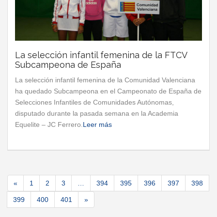
La selección infantil femenina de la FTCV
Subcampeona de España
La selección infantil femenina de la Comunidad Valenciana
ha quedado Subcampeona en el Campeonato de España de
Selecciones Infantiles de Comunidades Autónomas,
disputado durante la pasada semana en la Academia
Equelite – JC Ferrero.
Leer más
«
1
2
3
…
394
395
396
397
398
399
400
401
»