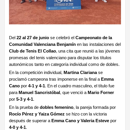
Del
22 al 27 de junio
se celebró el
Campeonato de la
Comunidad Valenciana Benjamín
en las instalaciones del
Club de Tenis El Collao
, una cita que reunió a las jóvenes
promesas del tenis valenciano para disputar los títulos
autonómicos tanto en categoría individual como de dobles.
En la competición individual,
Martina Clariana
se
proclamó campeona tras imponerse en la final a
Emma
Cano
por
4-1 y 4-1
. En el cuadro masculino, el título fue
para
Manuel Sancristóbal
, que venció a
Mario Forner
por
5-3 y 4-1
.
En la prueba de
dobles femenino
, la pareja formada por
Rocío Pérez y Yaiza Gómez
se hizo con la victoria
después de superar a
Emma Cano y Valeria Esteve
por
4-0 y 4-1
.