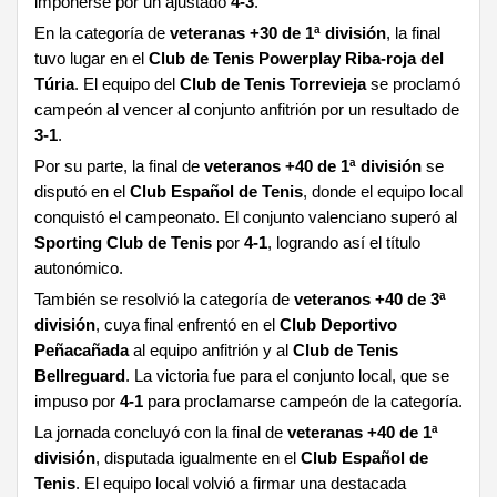
imponerse por un ajustado
4-3
.
En la categoría de
veteranas +30 de 1ª división
, la final
tuvo lugar en el
Club de Tenis Powerplay Riba-roja del
Túria
. El equipo del
Club de Tenis Torrevieja
se proclamó
campeón al vencer al conjunto anfitrión por un resultado de
3-1
.
Por su parte, la final de
veteranos +40 de 1ª división
se
disputó en el
Club Español de Tenis
, donde el equipo local
conquistó el campeonato. El conjunto valenciano superó al
Sporting Club de Tenis
por
4-1
, logrando así el título
autonómico.
También se resolvió la categoría de
veteranos +40 de 3ª
división
, cuya final enfrentó en el
Club Deportivo
Peñacañada
al equipo anfitrión y al
Club de Tenis
Bellreguard
. La victoria fue para el conjunto local, que se
impuso por
4-1
para proclamarse campeón de la categoría.
La jornada concluyó con la final de
veteranas +40 de 1ª
división
, disputada igualmente en el
Club Español de
Tenis
. El equipo local volvió a firmar una destacada