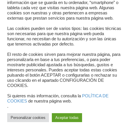
información que se guarda en tu ordenador, “smartphone” o
Contacto
tableta cada vez que visitas nuestra página web. Algunas
cookies son nuestras y otras pertenecen a empresas
Dónde estamos
externas que prestan servicios para nuestra página web.
Directorio departamentos
Las cookies pueden ser de varios tipos: las cookies técnicas
son necesarias para que nuestra página web pueda
Horario
funcionar, no necesitan de tu autorización y son las únicas
que tenemos activadas por defecto.
Formulario de contacto
El resto de cookies sirven para mejorar nuestra página, para
personalizarla en base a tus preferencias, o para poder
mostrarte publicidad ajustada a tus búsquedas, gustos e
intereses personales. Puedes aceptar todas estas cookies
pulsando el botón ACEPTAR o configurarlas o rechazar su
uso clicando en el apartado CONFIGURACIÓN DE
COOKIES.
Si quieres más información, consulta la
POLÍTICA DE
COOKIES
de nuestra página web.
.
Copyright © 2025 FTCV
Personalizar cookies
Aceptar todas