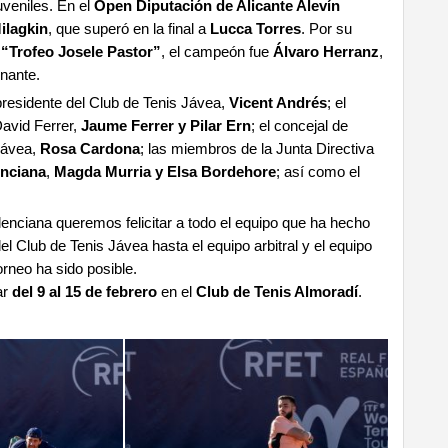
veniles. En el
Open Diputación de Alicante Alevín
ilagkin
, que superó en la final a
Lucca Torres
. Por su
 “Trofeo Josele Pastor”
, el campeón fue
Álvaro Herranz
,
nante.
presidente del Club de Tenis Jávea,
Vicent Andrés
; el
David Ferrer,
Jaume Ferrer y Pilar Ern
; el concejal de
 Jávea,
Rosa Cardona
; las miembros de la Junta Directiva
enciana
,
Magda Murria y Elsa Bordehore
; así como el
nciana queremos felicitar a todo el equipo que ha hecho
el Club de Tenis Jávea hasta el equipo arbitral y el equipo
torneo ha sido posible.
ar
del 9 al 15 de febrero
en el
Club de Tenis Almoradí
.