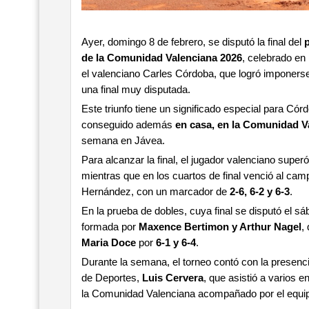
Ayer, domingo 8 de febrero, se disputó la final del
de la Comunidad Valenciana 2026
, celebrado en 
el valenciano Carles Córdoba, que logró imponerse
una final muy disputada.
Este triunfo tiene un significado especial para Có
conseguido además
en casa, en la Comunidad V
semana en Jávea.
Para alcanzar la final, el jugador valenciano super
mientras que en los cuartos de final venció al ca
Hernández, con un marcador de
2-6, 6-2 y 6-3
.
En la prueba de dobles, cuya final se disputó el sáb
formada por
Maxence Bertimon y Arthur Nagel
,
Maria Doce
por
6-1 y 6-4
.
Durante la semana, el torneo contó con la presenci
de Deportes,
Luis Cervera
, que asistió a varios e
la Comunidad Valenciana acompañado por el equipo