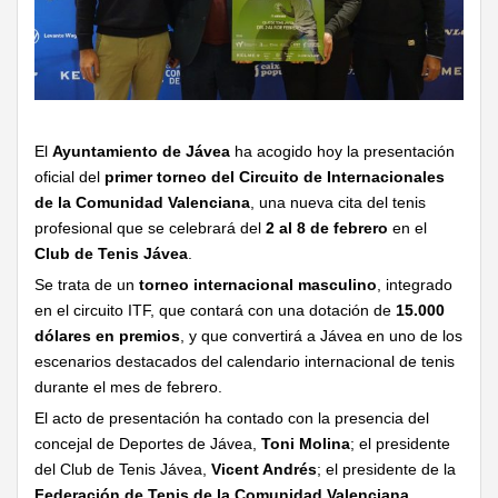
El
Ayuntamiento de Jávea
ha acogido hoy la presentación
oficial del
primer torneo del Circuito de Internacionales
de la Comunidad Valenciana
, una nueva cita del tenis
profesional que se celebrará del
2 al 8 de febrero
en el
Club de Tenis Jávea
.
Se trata de un
torneo internacional masculino
, integrado
en el circuito ITF, que contará con una dotación de
15.000
dólares en premios
, y que convertirá a Jávea en uno de los
escenarios destacados del calendario internacional de tenis
durante el mes de febrero.
El acto de presentación ha contado con la presencia del
concejal de Deportes de Jávea,
Toni Molina
; el presidente
del Club de Tenis Jávea,
Vicent Andrés
; el presidente de la
Federación de Tenis de la Comunidad Valenciana
,