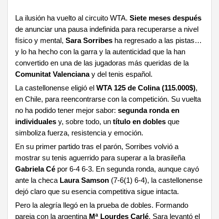
La ilusión ha vuelto al circuito WTA.
Siete meses después
de anunciar una pausa indefinida para recuperarse a nivel
físico y mental,
Sara Sorribes
ha regresado a las pistas…
y lo ha hecho con la garra y la autenticidad que la han
convertido en una de las jugadoras más queridas de la
Comunitat Valenciana
y del tenis español.
La castellonense eligió el
WTA 125 de Colina (115.000$)
,
en Chile, para reencontrarse con la competición. Su vuelta
no ha podido tener mejor sabor:
segunda ronda en
individuales
y, sobre todo, un
título en dobles
que
simboliza fuerza, resistencia y emoción.
En su primer partido tras el parón, Sorribes volvió a
mostrar su tenis aguerrido para superar a la brasileña
Gabriela Cé
por 6-4 6-3. En segunda ronda, aunque cayó
ante la checa
Laura Samson
(7-6(1) 6-4), la castellonense
dejó claro que su esencia competitiva sigue intacta.
Pero la alegría llegó en la prueba de dobles. Formando
pareja con la argentina
Mª Lourdes Carlé
, Sara levantó el