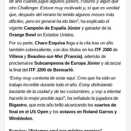
de año cuando jugué algunos júniors, Futures y algún que
otro Challenger. Estuve muy motivado y, sí que es verdad
que, después del verano he tenido algunos meses más
difíciles, pero en general ha ido bien”
, ha explicado el
vigente
Campeón de España Júnior
y ganador de la
Orange Bowl
en Estados Unidos.
Por su parte,
Charo Esquiva
llega a la cita tras un año
también sobresaliente, con dos títulos en los
ITF J300
de
Villena
y
Beaulieu-sur-Mer (Francia)
, además de
proclamarse
Subcampeona de Europa Júnior
y alcanzar
la final del
ITF J200 de Benicarló
.
“Estoy muy contenta de estar aquí. Creo que ha sido un
trabajo increíble durante todo el año. Estoy disfrutando
bastante de la ciudad y de las costumbres, y voy a intentar
hacerlo lo mejor posible aquí”
, ha señalado la jugadora de
Bigastro
, que este año brilló alcanzando los
cuartos de
final en el US Open
y los
octavos en Roland Garros y
Wimbledon
.
Esquiva: “Estamos aquí por méritos propios”