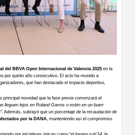
ial del BBVA Open Internacional de Valencia 2025
en la
eo por quinto año consecutivo. El acto ha reunido a
rganizadores, que han destacado el impacto deportivo,
mo principal novedad que la fase previa comenzará el
que lleguen lejos en Roland Garros o estén en un buen
”
. Además, subrayó que un porcentaje de la recaudación de
afectados por la DANA
, manteniendo así el compromiso
tando por iniciativas únicas como “
el torneo sub’14, la