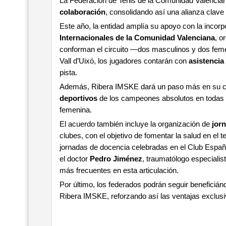
La Federación de Tenis de la Comunidad Valencia
colaboración
, consolidando así una alianza clave p
Este año, la entidad amplía su apoyo con la incorp
Internacionales de la Comunidad Valenciana
, o
conforman el circuito —dos masculinos y dos feme
Vall d’Uixó, los jugadores contarán con
asistencia
pista.
Además, Ribera IMSKE dará un paso más en su col
deportivos
de los campeones absolutos en todas 
femenina.
El acuerdo también incluye la organización de
jorn
clubes, con el objetivo de fomentar la salud en el t
jornadas de docencia celebradas en el Club Españo
el doctor
Pedro Jiménez
, traumatólogo especialis
más frecuentes en esta articulación.
Por último, los federados podrán seguir beneficiá
Ribera IMSKE, reforzando así las ventajas exclusiv