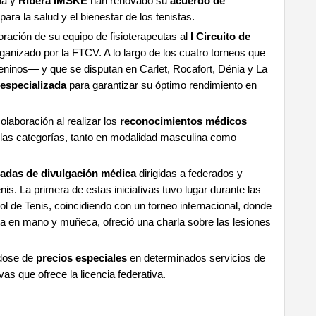
na y
Ribera IMSKE
han renovado su
acuerdo de
ara la salud y el bienestar de los tenistas.
oración de su equipo de fisioterapeutas al
I Circuito de
rganizado por la FTCV. A lo largo de los cuatro torneos que
ninos— y que se disputan en Carlet, Rocafort, Dénia y La
 especializada
para garantizar su óptimo rendimiento en
aboración al realizar los
reconocimientos médicos
las categorías, tanto en modalidad masculina como
adas de divulgación
médica
dirigidas a federados y
enis. La primera de estas iniciativas tuvo lugar durante las
l de Tenis, coincidiendo con un torneo internacional, donde
ta en mano y muñeca, ofreció una charla sobre las lesiones
ndose de
precios especiales
en determinados servicios de
as que ofrece la licencia federativa.