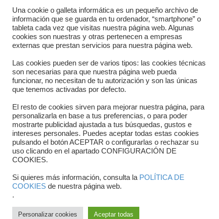
Directorio departamentos
Una cookie o galleta informática es un pequeño archivo de
información que se guarda en tu ordenador, “smartphone” o
Horario
tableta cada vez que visitas nuestra página web. Algunas
cookies son nuestras y otras pertenecen a empresas
externas que prestan servicios para nuestra página web.
Formulario de contacto
Las cookies pueden ser de varios tipos: las cookies técnicas
son necesarias para que nuestra página web pueda
funcionar, no necesitan de tu autorización y son las únicas
que tenemos activadas por defecto.
El resto de cookies sirven para mejorar nuestra página, para
personalizarla en base a tus preferencias, o para poder
mostrarte publicidad ajustada a tus búsquedas, gustos e
intereses personales. Puedes aceptar todas estas cookies
pulsando el botón ACEPTAR o configurarlas o rechazar su
Copyright © 2025 FTCV
uso clicando en el apartado CONFIGURACIÓN DE
COOKIES.
Si quieres más información, consulta la
POLÍTICA DE
COOKIES
de nuestra página web.
.
Personalizar cookies
Aceptar todas