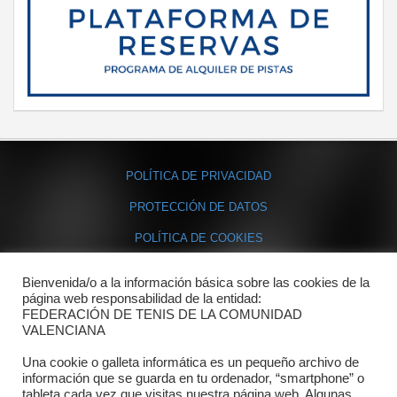
POLÍTICA DE PRIVACIDAD
PROTECCIÓN DE DATOS
POLÍTICA DE COOKIES
Bienvenida/o a la información básica sobre las cookies de la
Contacto
página web responsabilidad de la entidad:
FEDERACIÓN DE TENIS DE LA COMUNIDAD
Dónde estamos
VALENCIANA
Directorio departamentos
Una cookie o galleta informática es un pequeño archivo de
información que se guarda en tu ordenador, “smartphone” o
Horario
tableta cada vez que visitas nuestra página web. Algunas