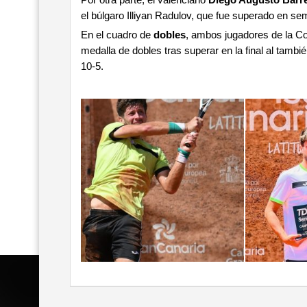
Por otra parte, el valenciano
Diego Augusto Barr
el búlgaro Illiyan Radulov, que fue superado en se
En el cuadro de
dobles
, ambos jugadores de la Co
medalla de dobles tras superar en la final al tambié
10-5.