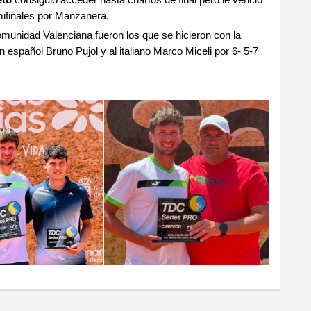
eto
consiguió acceder hasta cuartos de final pero le venció
mifinales por Manzanera.
munidad Valenciana fueron los que se hicieron con la
n español Bruno Pujol y al italiano Marco Miceli por 6- 5-7