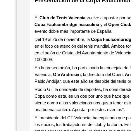
Presentación de la Copa Faulcombr
El
Club de Tenis Valencia
vuelve a apostar por se
Copa Faulcombridge masculina
y el
Open Ciuda
evento doble más importante de España.
Del 19 al 26 de noviembre, la
Copa Faulcombridg
en el foco de atención del tenis mundial. Ambos t
en el salón de Cristal del Ayuntamiento de Valenci
100.000$.
En la presentación, ha participado la concejala de
Valencia,
Ole Andresen
; la directora del Open,
An
Pablo Andújar, que este año se despide del tenis pr
Rocío Gil, la concejala de deportes, ha considera
Copa como esta, es un dos por uno que hace que V
siente como a los valencianos nos gusta tener est
una buena cantera. Apostar por estos eventos”.
El presidente del CT Valencia, ha explicado que par
los socios, los trabajadores del club y la Junta. E