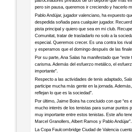
patrocinadores privados de un deporte que más éxi
pero sin pausa, queremos ir creciendo y hacerlo m
Pablo Andújar, jugador valenciano, ha expuesto que
despedida soñada para cualquier jugador. Recuer
pista principal y quiero que sea en mi club. Recupe
Comunitat, tratar de trasladarlo no solo a la socie
especial. Queremos crecer. Es una contra los rival
y esperamos que el domingo después de las final
Por su parte, Ana Salas ha manifestado que “este t
carisma. Además del esfuerzo metálico, el esfuer
importante”.
Respecto a las actividades de tenis adaptado, Sal
participe mucha más gente en la jornada. Además,
reflejan lo que es la sociedad”.
Por último, Jaime Boira ha concluido con que “es el
mucho interés de los tenistas para sumar puntos pa
muy importante entre estos tenistas. Este año ten
Marcel Granollers, Albert Ramos y Pablo Andújar”.
La Copa Faulcombridge Ciudad de Valencia cuenta c