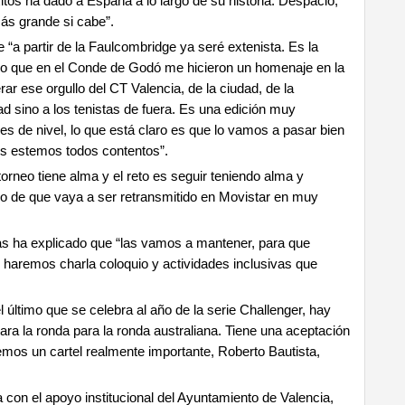
tos ha dado a España a lo largo de su historia. Despacio,
ás grande si cabe”.
 “a partir de la Faulcombridge ya seré extenista. Es la
do que en el Conde de Godó me hicieron un homenaje en la
rar ese orgullo del CT Valencia, de la ciudad, de la
dad sino a los tenistas de fuera. Es una edición muy
es de nivel, lo que está claro es que lo vamos a pasar bien
es estemos todos contentos”.
orneo tiene alma y el reto es seguir teniendo alma y
zo de que vaya a ser retransmitido en Movistar en muy
as ha explicado que “las vamos a mantener, para que
 haremos charla coloquio y actividades inclusivas que
 último que se celebra al año de la serie Challenger, hay
ra la ronda para la ronda australiana. Tiene una aceptación
emos un cartel realmente importante, Roberto Bautista,
on el apoyo institucional del Ayuntamiento de Valencia,