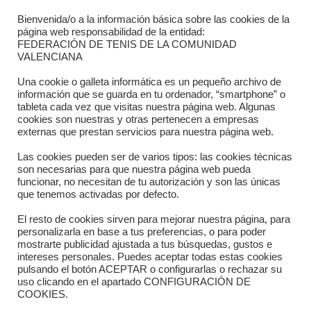
Bienvenida/o a la información básica sobre las cookies de la
Contacto
página web responsabilidad de la entidad:
FEDERACIÓN DE TENIS DE LA COMUNIDAD
Dónde estamos
VALENCIANA
Directorio departamentos
Una cookie o galleta informática es un pequeño archivo de
información que se guarda en tu ordenador, “smartphone” o
Horario
tableta cada vez que visitas nuestra página web. Algunas
cookies son nuestras y otras pertenecen a empresas
externas que prestan servicios para nuestra página web.
Formulario de contacto
Las cookies pueden ser de varios tipos: las cookies técnicas
son necesarias para que nuestra página web pueda
funcionar, no necesitan de tu autorización y son las únicas
que tenemos activadas por defecto.
El resto de cookies sirven para mejorar nuestra página, para
personalizarla en base a tus preferencias, o para poder
mostrarte publicidad ajustada a tus búsquedas, gustos e
intereses personales. Puedes aceptar todas estas cookies
pulsando el botón ACEPTAR o configurarlas o rechazar su
Copyright © 2025 FTCV
uso clicando en el apartado CONFIGURACIÓN DE
COOKIES.