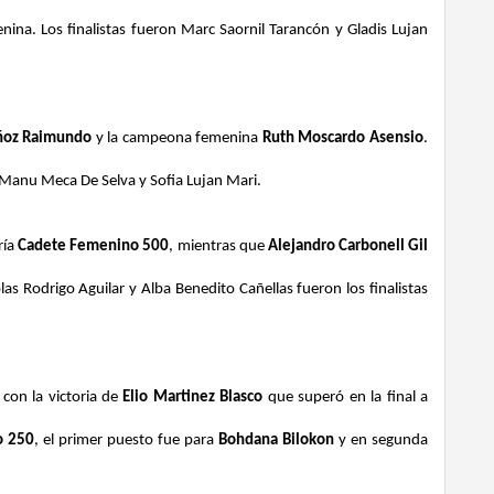
nina. Los finalistas fueron Marc Saornil Tarancón y Gladis Lujan
oz Raimundo
y la campeona femenina
Ruth Moscardo Asensio
.
 Manu Meca De Selva y Sofia Lujan Mari.
ría
Cadete Femenino 500
, mientras que
Alejandro Carbonell Gil
olas Rodrigo Aguilar y Alba Benedito Cañellas fueron los finalistas
con la victoria de
Elio Martinez Blasco
que superó en la final a
o 250
, el primer puesto fue para
Bohdana Bilokon
y en segunda