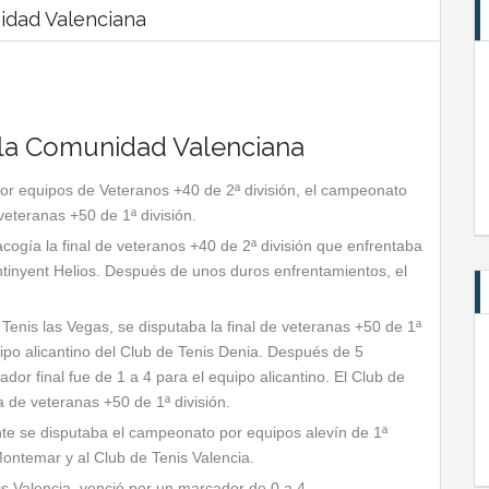
idad Valenciana
la Comunidad Valenciana
por equipos de Veteranos +40 de 2ª división, el campeonato
veteranas +50 de 1ª división.
 acogía la final de veteranos +40 de 2ª división que enfrentaba
Ontinyent Helios. Después de unos duros enfrentamientos, el
Tenis las Vegas, se disputaba la final de veteranas +50 de 1ª
uipo alicantino del Club de Tenis Denia. Después de 5
dor final fue de 1 a 4 para el equipo alicantino. El Club de
de veteranas +50 de 1ª división.
ante se disputaba el campeonato por equipos alevín de 1ª
Montemar y al Club de Tenis Valencia.
s Valencia, venció por un marcador de 0 a 4.