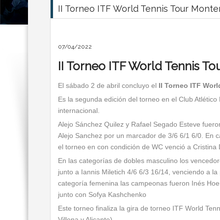
II Torneo ITF World Tennis Tour Mont
07/04/2022
II Torneo ITF World Tennis T
El sábado 2 de abril concluyo el
II Torneo ITF Wor
Es la segunda edición del torneo en el Club Atlétic
internacional.
Alejo Sánchez Quilez y Rafael Segado Esteve fueron
Alejo Sanchez por un marcador de 3/6 6/1 6/0. En c
el torneo en con condición de WC venció a Cristina
En las categorías de dobles masculino los vencedor
junto a Iannis Miletich 4/6 6/3 16/14, venciendo a l
categoría femenina las campeonas fueron Inés Hoem
junto con Sofya Kashchenko
Este torneo finaliza la gira de torneo ITF World Ten
Villena y Alicante).