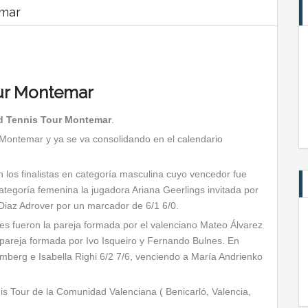
emar
our Montemar
ld Tennis Tour Montemar
.
o Montemar y ya se va consolidando en el calendario
 los finalistas en categoría masculina cuyo vencedor fue
ategoría femenina la jugadora Ariana Geerlings invitada por
 Diaz Adrover por un marcador de 6/1 6/0.
es fueron la pareja formada por el valenciano Mateo Álvarez
a pareja formada por Ivo Isqueiro y Fernando Bulnes. En
berg e Isabella Righi 6/2 7/6, venciendo a María Andrienko
nis Tour de la Comunidad Valenciana ( Benicarló, Valencia,