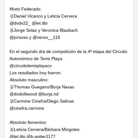
Mixto Federado:
🥇Daniel Vicanco y Leticia Cervera
@dvdv22_ @let.itbi
🥈Jorge Solaz y Veronica Blaubach
@jorsoso y @veroo__118
En el segundo día de competición de la 4ª etapa del Circuito
Autonómico de Tenis Playa
@circuitotenisplayacv
Los resultados hoy fueron:
Absoluto masculino:
🥇Thomas Guegano/Borja Navas
@dodolliwood @borja.nd
🥈Carmine Cinefra/Diego Salinas
@cinefra.carmine
Absoluto femenino:
🥇Leticia Cervera/Bárbara Mingotes
@let.itbi @b.potter1177