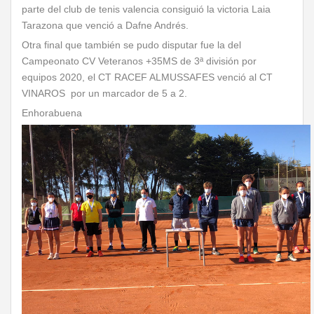
parte del club de tenis valencia consiguió la victoria Laia
Tarazona que venció a Dafne Andrés.
Otra final que también se pudo disputar fue la del
Campeonato CV Veteranos +35MS de 3ª división por
equipos 2020, el CT RACEF ALMUSSAFES venció al CT
VINAROS por un marcador de 5 a 2.
Enhorabuena