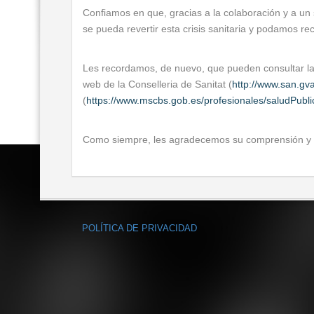
Confiamos en que, gracias a la colaboración y a un s
se pueda revertir esta crisis sanitaria y podamos re
Les recordamos, de nuevo, que pueden consultar las
web de la Conselleria de Sanitat (
http://www.san.gv
(
https://www.mscbs.gob.es/profesionales/saludPubli
Como siempre, les agradecemos su comprensión y 
POLÍTICA DE PRIVACIDAD