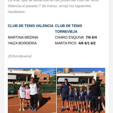
La final, que se desarrolló en las pistas del Club de Tenis
Valencia el pasado 7 de marzo, arrojó los siguientes
resultados:
CLUB DE TENIS VALENCIA
CLUB DE TENIS
TORREVIEJA
MARTINA MEDINA
CHARO ESQUIVA
7/6 6/4
YAIZA BORDERIA
MARTA PICO
4/6 6/1 6/2
¡Enhorabuena!