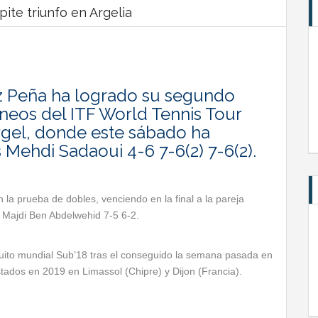
ite triunfo en Argelia
ez Peña ha logrado su segundo
rneos del ITF World Tennis Tour
rgel, donde este sábado ha
s Mehdi Sadaoui 4-6 7-6(2) 7-6(2).
n la prueba de dobles, venciendo en la final a la pareja
 Majdi Ben Abdelwehid 7-5 6-2.
rcuito mundial Sub’18 tras el conseguido la semana pasada en
stados en 2019 en Limassol (Chipre) y Dijon (Francia).