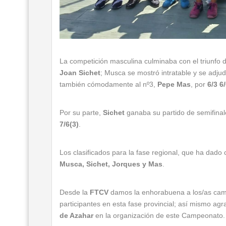
La competición masculina culminaba con el triunfo 
Joan Sichet
; Musca se mostró intratable y se adju
también cómodamente al nº3,
Pepe Mas
, por
6/3 6
Por su parte,
Sichet
ganaba su partido de semifina
7/6(3)
.
Los clasificados para la fase regional, que ha da
Musca, Sichet, Jorques y Mas
.
Desde la
FTCV
damos la enhorabuena a los/as campe
participantes en esta fase provincial; así mismo a
de Azahar
en la organización de este Campeonato.