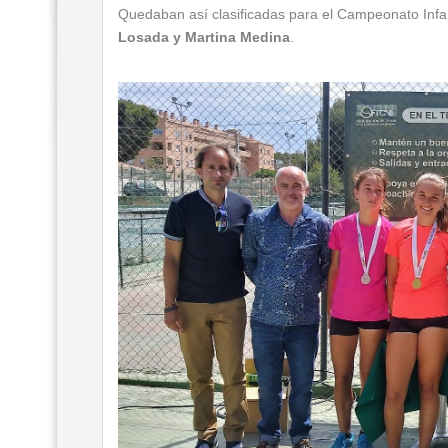
Quedaban así clasificadas para el Campeonato Infa
Losada y Martina Medina
.