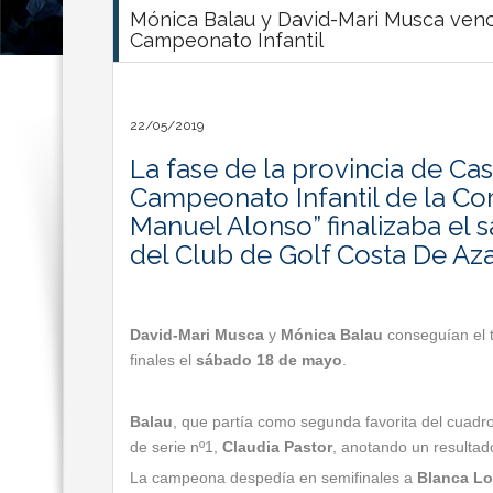
Mónica Balau y David-Mari Musca vence
Campeonato Infantil
22/05/2019
La fase de la provincia de Ca
Campeonato Infantil de la C
Manuel Alonso” finalizaba el 
del Club de Golf Costa De Aza
David-Mari Musca
y
Mónica Balau
conseguían el t
finales el
sábado 18 de mayo
.
Balau
, que partía como segunda favorita del cuadro
de serie nº1,
Claudia Pastor
, anotando un resultad
La campeona despedía en semifinales a
Blanca L