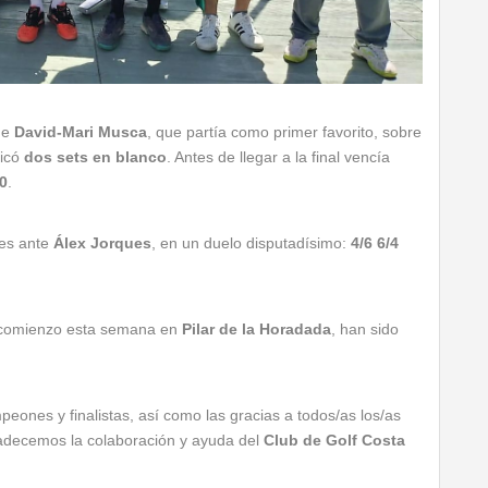
de
David-Mari Musca
, que partía como primer favorito, sobre
dicó
dos sets en blanco
. Antes de llegar a la final vencía
/0
.
les ante
Álex Jorques
, en un duelo disputadísimo:
4/6 6/4
do comienzo esta semana en
Pilar de la Horadada
, han sido
ones y finalistas, así como las gracias a todos/as los/as
gradecemos la colaboración y ayuda del
Club de Golf Costa