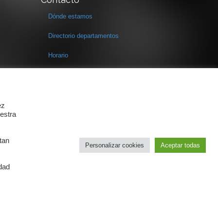
Dónde estamos
Directorio departamentos
Horario
Formulario de contacto
ez
estra
tan
Personalizar cookies
Aceptar todas
idad