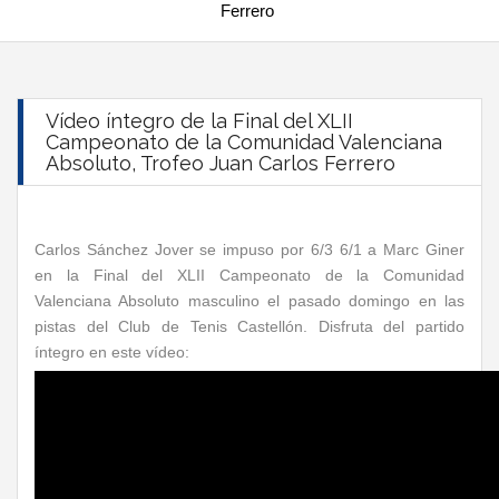
Ferrero
Vídeo íntegro de la Final del XLII
Campeonato de la Comunidad Valenciana
Absoluto, Trofeo Juan Carlos Ferrero
Carlos Sánchez Jover se impuso por 6/3 6/1 a Marc Giner
en la Final del XLII Campeonato de la Comunidad
Valenciana Absoluto masculino el pasado domingo en las
pistas del Club de Tenis Castellón. Disfruta del partido
íntegro en este vídeo: