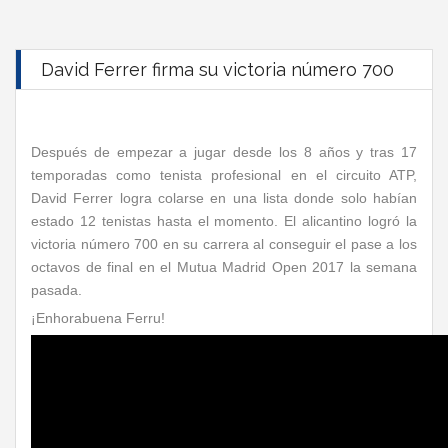
David Ferrer firma su victoria número 700
Después de empezar a jugar desde los 8 años y tras 17
temporadas como tenista profesional en el circuito ATP,
David Ferrer logra colarse en una lista donde solo habían
estado 12 tenistas hasta el momento. El alicantino logró la
victoria número 700 en su carrera al conseguir el pase a los
octavos de final en el Mutua Madrid Open 2017 la semana
pasada.
¡Enhorabuena Ferru!