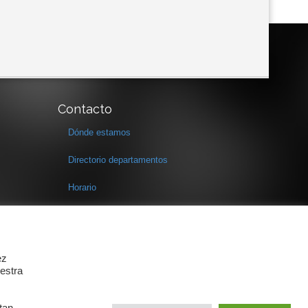
Contacto
Dónde estamos
Directorio departamentos
Horario
Formulario de contacto
ez
estra