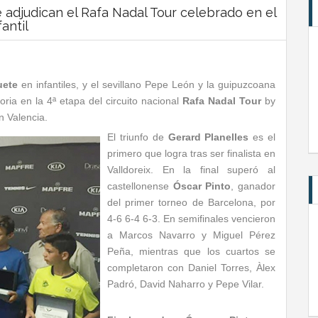
 adjudican el Rafa Nadal Tour celebrado en el
antil
uete
en infantiles, y el sevillano Pepe León y la guipuzcoana
oria en la 4ª etapa del circuito nacional
Rafa Nadal Tour
by
n Valencia.
El triunfo de
Gerard Planelles
es el
primero que logra tras ser finalista en
Valldoreix. En la final superó al
castellonense
Óscar Pinto
, ganador
del primer torneo de Barcelona, por
4-6 6-4 6-3. En semifinales vencieron
a Marcos Navarro y Miguel Pérez
Peña, mientras que los cuartos se
completaron con Daniel Torres, Àlex
Padró, David Naharro y Pepe Vilar.