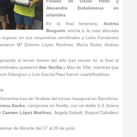
Finales de Óscar Pinto y
Alexandra Evdokimova en
infantiles
En la final femenina,
Andrea
Burguete
vencía a la rusa afincada
 superar en sus respectivas semifinales a Leire Fernández
uedaron Mª Dolores López Martínez, María Rubio, Andrea
nando el tercer torneo del año tras vencer en la final al
emifinales quedaron
Iker Sevilla
y Max de Vilar, mientras que
vin Edengran y Luis García Páez fueron cuartofinalistas.
es
femenina tras ser finalista del torneo inaugural en Barcelona.
anesa Danko
, campeona en Sevilla, con un doble 6-3. Ariana
 y
Carmen López Martínez
, Ángela Geballi, Raquel Caballero
ntemar de Alicante del 17 al 25 de junio.