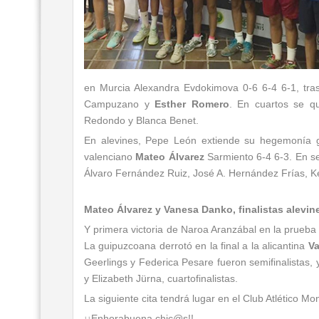
en Murcia Alexandra Evdokimova 0-6 6-4 6-1, tras
Campuzano y
Esther Romero
. En cuartos se q
Redondo y Blanca Benet.
En alevines, Pepe León extiende su hegemonía ga
valenciano
Mateo Álvarez
Sarmiento 6-4 6-3. En s
Álvaro Fernández Ruiz, José A. Hernández Frías, Ke
Mateo Álvarez y Vanesa Danko, finalistas alevin
Y primera victoria de Naroa Aranzábal en la prueba 
La guipuzcoana derrotó en la final a la alicantina
V
Geerlings y Federica Pesare fueron semifinalistas,
y Elizabeth Jürna, cuartofinalistas.
La siguiente cita tendrá lugar en el Club Atlético Mo
¡¡Enhorabuena chic@s!!