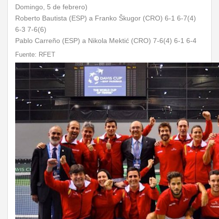
Domingo, 5 de febrero)
Roberto Bautista (ESP) a Franko Škugor (CRO) 6-1 6-7(4)
6-3 7-6(6)
Pablo Carreño (ESP) a Nikola Mektić (CRO) 7-6(4) 6-1 6-4
Fuente: RFET