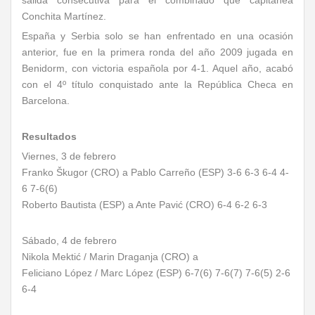
salida consecutiva para el combinado que capitanea
Conchita Martínez.
España y Serbia solo se han enfrentado en una ocasión
anterior, fue en la primera ronda del año 2009 jugada en
Benidorm, con victoria española por 4-1. Aquel año, acabó
con el 4º título conquistado ante la República Checa en
Barcelona.
Resultados
Viernes, 3 de febrero
Franko Škugor (CRO) a Pablo Carreño (ESP) 3-6 6-3 6-4 4-
6 7-6(6)
Roberto Bautista (ESP) a Ante Pavić (CRO) 6-4 6-2 6-3
Sábado, 4 de febrero
Nikola Mektić / Marin Draganja (CRO) a
Feliciano López / Marc López (ESP) 6-7(6) 7-6(7) 7-6(5) 2-6
6-4