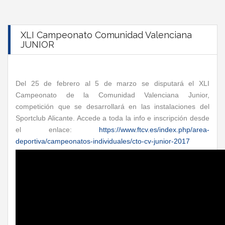
XLI Campeonato Comunidad Valenciana
JUNIOR
Del 25 de febrero al 5 de marzo se disputará el XLI
Campeonato de la Comunidad Valenciana Junior,
competición que se desarrollará en las instalaciones del
Sportclub Alicante. Accede a toda la info e inscripción desde
el enlace:
https://www.ftcv.es/index.php/area-
deportiva/campeonatos-individuales/cto-cv-junior-2017