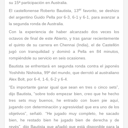
su 15ª participación en Australia.
er
El castellonense Roberto Bautista, 13
favorito, se deshizo
del argentino Guido Pella por 6-3, 6-1 y 6-1, para avanzar a
la segunda ronda de Australia.
Con la experiencia de haber alcanzado dos veces los
octavos de final de este Abierto, y tras ganar recientemente
el quinto de su carrera en Chennai (India), el de Castellón
jugó con tranquilidad y dominó a Pella en 84 minutos,
rompiéndole su servicio en seis ocasiones.
Bautista se enfrentará en segunda ronda contra el japonés
Yoshihito Nishioka, 99º del mundo, que derrotó al australiano
Alex Bolt, por 6-4, 1-6, 6-2 y 6-4.
“Es importante ganar igual que sean en tres o cinco sets”,
dijo Bautista, “sobre todo empezar bien, creo que he hecho
tres sets muy buenos, he entrado con buen pie aquí,
jugando con determinación y agresividad que era uno de los
objetivos”, señaló. “He jugado muy completo, he sacado
bien, he restado bien he jugado bien de derecha y de
revés”, dijo Bautista que añadió que está disponible para la