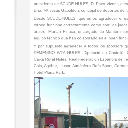
presidenta de SCUDE-NULES; D. Paco Vicent, direc
Dña. Mª Jesús Gabaldón, concejal de deportes de l’A
Desde SCUDE-NULES, queremos agradecer el esf
torneo funcione correctamente como son: los jueces
árbitro; Marian Finuca, encargado de Mantenimie
equipo técnico que han colaborado en el buen func
Y por supuesto agradecer a todos los sponsor
FEMENINO WTA NULES: Diputació de Castelló, Gen
Caixa Rural Nules, Real Federación Española de Te
Cola, Agribur, Llusar, Atmósfera Rafa Sport, Carm
Hotel Plana Park.