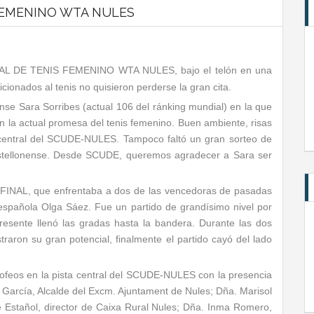
 FEMENINO WTA NULES
L DE TENIS FEMENINO WTA NULES, bajo el telón en una
cionados al tenis no quisieron perderse la gran cita.
xense Sara Sorribes (actual 106 del ránking mundial) en la que
n la actual promesa del tenis femenino. Buen ambiente, risas
a central del SCUDE-NULES. Tampoco faltó un gran sorteo de
astellonense. Desde SCUDE, queremos agradecer a Sara ser
 FINAL, que enfrentaba a dos de las vencedoras de pasadas
 española Olga Sáez. Fue un partido de grandísimo nivel por
resente llenó las gradas hasta la bandera. Durante las dos
aron su gran potencial, finalmente el partido cayó del lado
 trofeos en la pista central del SCUDE-NULES con la presencia
 García, Alcalde del Excm. Ajuntament de Nules; Dña. Marisol
e Estañol, director de Caixa Rural Nules; Dña. Inma Romero,